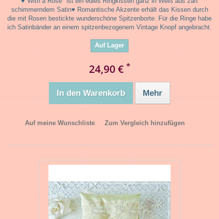
♥"With a Rose" ist ein edles Ringkissen ganz in Weiß aus zart
schimmerndem Satin♥ Romantische Akzente erhält das Kissen durch
die mit Rosen bestickte wunderschöne Spitzenborte. Für die Ringe habe
ich Satinbänder an einem spitzenbezogenem Vintage Knopf angebracht.
Auf Lager
*
24,90 €
In den Warenkorb
Mehr
Auf meine Wunschliste
Zum Vergleich hinzufügen