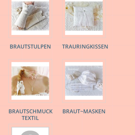
es steht für: Langlebigkeit, Liebe zum Detail und
Zeitaufwand bei der Herstellung - alt oder neu spielt für
mich dabei keine Rolle.
So entstehen außergewöhnliche Unikate, die ich selbst
entworfen und designet habe und die anschließend mit viel
Leidenschaft und Freude am Gestalten gearbeitet werden.
Gerne können Sie auch in meinen verkauften Accessoires
stöbern und sich anregen lassen, hier ist viel zu sehen,
BRAUTSTULPEN
TRAURINGKISSEN
was ich extra auf Kundenwunsch angefertigt habe.
Es besteht auch die Möglichkeit, mir Stoff Ihres
Brautkleids zuzusenden, sofern vorhanden und ich fertige
Ihnen daraus das, bzw. die gewünschten Accessoires für
Ihren großen Tag.
Meine Handarbeiten werden alle von mir allein in meinem
kleinen Atelier unterm Dach für Sie entworfen, geschneidert
und mit sehr viel Sorgfalt und Liebe zum Detail genäht.
In meinem Nähatelier arbeite ich mit größter Sorgfalt und
für Allergiker sicher wichtig zu wissen, auch Haustier frei.
BRAUTSCHMUCK
BRAUT~MASKEN
TEXTIL