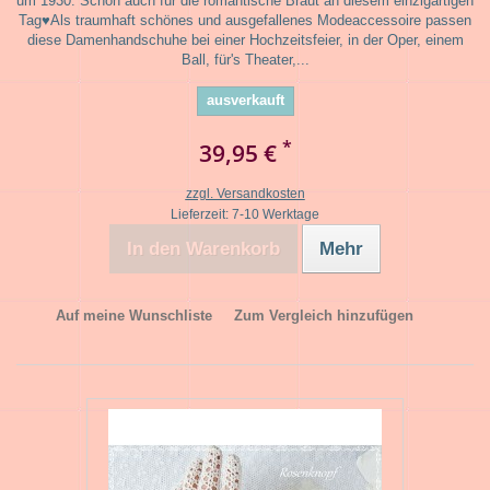
um 1930. Schön auch für die romantische Braut an diesem einzigartigen
Tag♥Als traumhaft schönes und ausgefallenes Modeaccessoire passen
diese Damenhandschuhe bei einer Hochzeitsfeier, in der Oper, einem
Ball, für's Theater,...
ausverkauft
*
39,95 €
zzgl. Versandkosten
Lieferzeit: 7-10 Werktage
In den Warenkorb
Mehr
Auf meine Wunschliste
Zum Vergleich hinzufügen