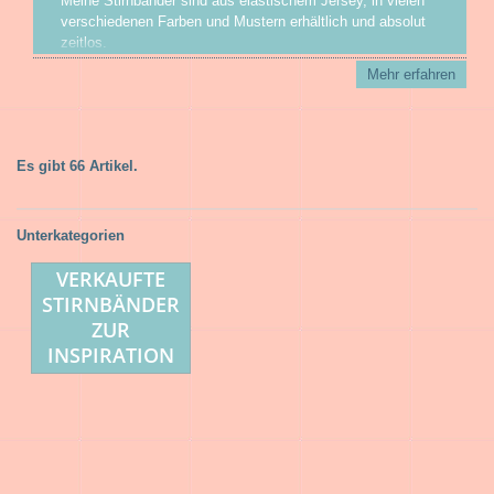
Meine Stirnbänder sind aus elastischem Jersey, in vielen
verschiedenen Farben und Mustern erhältlich und absolut
zeitlos.
Sie sind nicht nur im Winter nützlich, sondern auch für
Mehr erfahren
Frauen mit langen Haaren zB. bei starkem Wind, im Auto
bei offenem Fenster oder beim Sport einfach klasse und
unverzichtbar.
Haarbänder sind auch ein nettes Geschenk für die Ehefrau,
Es gibt 66 Artikel.
Freundin, Mutter, Oma oder Tochter etc.....
Unterkategorien
VERKAUFTE
STIRNBÄNDER
ZUR
INSPIRATION