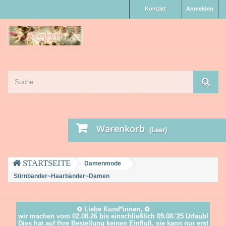
Kontakt
Anmelden
Warenkorb
(Leer)
Damenmode
Stirnbänder~Haarbänder~Damen
✿ Liebe Kund*innen, ✿
wir machen vom 02.08.26 bis einschließlich 09.08.'25 Urlaub!
Dies hat auf Ihre Bestellung keinen Einfluß, sie kann nur erst