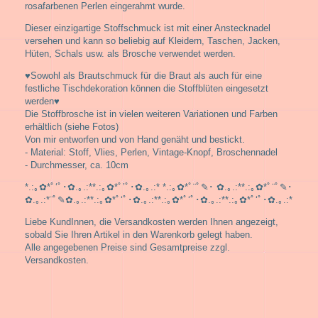
rosafarbenen Perlen eingerahmt wurde.
Dieser einzigartige Stoffschmuck ist mit einer Anstecknadel
versehen und kann so beliebig auf Kleidern, Taschen, Jacken,
Hüten, Schals usw. als Brosche verwendet werden.
♥
Sowohl als Brautschmuck für die Braut als auch für eine
festliche Tischdekoration können die Stoffblüten eingesetzt
werden♥
Die Stoffbrosche ist in vielen weiteren Variationen und Farben
erhältlich (siehe Fotos)
Von mir entworfen und von Hand genäht und bestickt.
- Material: Stoff, Vlies, Perlen, Vintage-Knopf, Broschennadel
- Durchmesser, ca. 10cm
*.:｡✿*ﾟ‘ﾟ･✿.｡.:**.:｡✿*ﾟ’ﾟ･✿.｡.:* *.:｡✿*ﾟ¨ﾟ✎･ ✿.｡.:**.:｡✿*ﾟ¨ﾟ✎･
✿.｡.:*¨ﾟ✎✿.｡.:**.:｡✿*ﾟ‘ﾟ･✿.｡.:**.:｡✿*ﾟ‘ﾟ･✿.｡.:**.:｡✿*ﾟ‘ﾟ･✿.｡.:*
Liebe KundInnen, die Versandkosten werden Ihnen angezeigt,
sobald Sie Ihren Artikel in den Warenkorb gelegt haben.
Alle angegebenen Preise sind Gesamtpreise zzgl.
Versandkosten.