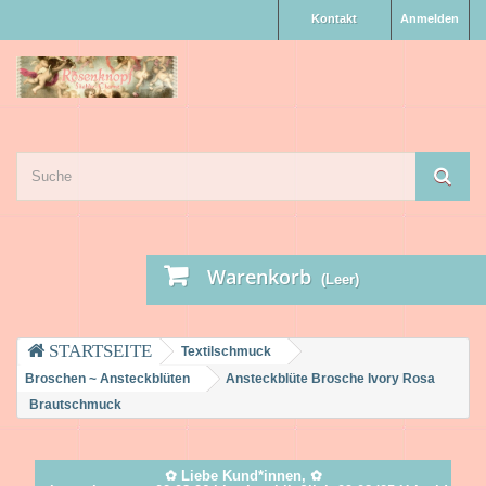
Kontakt
Anmelden
Warenkorb
(Leer)
Textilschmuck
Broschen ~ Ansteckblüten
Ansteckblüte Brosche Ivory Rosa
Brautschmuck
✿ Liebe Kund*innen, ✿