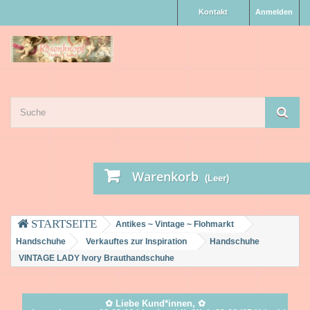
Kontakt
Anmelden
Warenkorb
(Leer)
Antikes ~ Vintage ~ Flohmarkt
Handschuhe
Verkauftes zur Inspiration
Handschuhe
VINTAGE LADY Ivory Brauthandschuhe
✿ Liebe Kund*innen, ✿