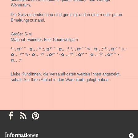
Wohnraum.
Die Spitzenhandschuhe sind gereinigt und in einem sehr guten
Erhaltungszustand.
Größe: S-M
Material: Feinstes Filet-Baumwollgarn
*.:｡✿*ﾟ‘ﾟ･✿.｡.:**.:｡✿*ﾟ’ﾟ･✿.｡.:* *.:｡✿*ﾟ¨ﾟ✎･ ✿.｡.:**.:｡✿*ﾟ¨ﾟ✎･
✿.｡.:*¨ﾟ✎･ ✿.｡.:**.:｡✿*ﾟ‘ﾟ･✿.｡.:**.:｡✿*ﾟ‘ﾟ･✿.｡.:**.:｡✿*ﾟ‘ﾟ･
✿.｡.:*
Liebe KundInnen, die Versandkosten werden Ihnen angezeigt,
sobald Sie Ihren Artikel in den Warenkorb gelegt haben.
Informationen