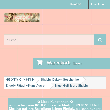
Kontakt
Anmelden
Warenkorb
(Leer)
Shabby Deko ~ Geschenke
Engel ~ Flügel ~ Kunstfiguren
Engel Gelb Ivory Shabby
✿ Liebe Kund*innen, ✿
wir machen vom 02.08.26 bis einschließlich 09.08.'25 Urlaub!
Dies hat auf Ihre Bestellung keinen Einfluß, sie kann nur erst