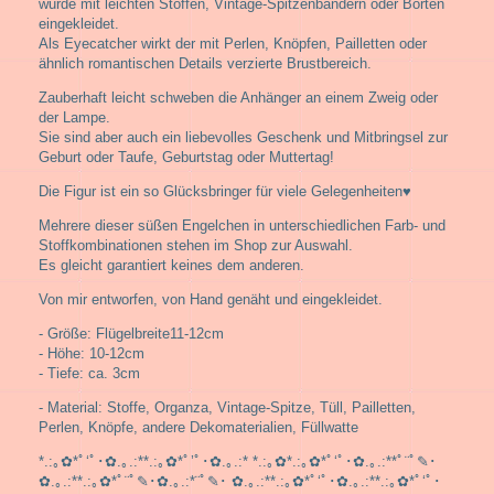
wurde mit leichten Stoffen, Vintage-Spitzenbändern oder Borten
eingekleidet.
Als Eyecatcher wirkt der mit Perlen, Knöpfen, Pailletten oder
ähnlich romantischen Details verzierte Brustbereich.
Zauberhaft leicht schweben die Anhänger an einem Zweig oder
der Lampe.
Sie sind aber auch ein liebevolles Geschenk und Mitbringsel zur
Geburt oder Taufe, Geburtstag oder Muttertag!
Die Figur ist ein so Glücksbringer für viele Gelegenheiten♥
Mehrere dieser süßen Engelchen in unterschiedlichen Farb- und
Stoffkombinationen stehen im Shop zur Auswahl.
Es gleicht garantiert keines dem anderen.
Von mir entworfen, von Hand genäht und eingekleidet.
- Größe: Flügelbreite11-12cm
- Höhe: 10-12cm
- Tiefe: ca. 3cm
- Material: Stoffe, Organza, Vintage-Spitze, Tüll, Pailletten,
Perlen, Knöpfe, andere Dekomaterialien, Füllwatte
*.:｡✿*ﾟ‘ﾟ･✿.｡.:**.:｡✿*ﾟ’ﾟ･✿.｡.:* *.:｡✿*.:｡✿*ﾟ‘ﾟ･✿.｡.:**ﾟ¨ﾟ✎･
✿.｡.:**.:｡✿*ﾟ¨ﾟ✎･✿.｡.:*¨ﾟ✎･ ✿.｡.:**.:｡✿*ﾟ‘ﾟ･✿.｡.:**.:｡✿*ﾟ‘ﾟ･