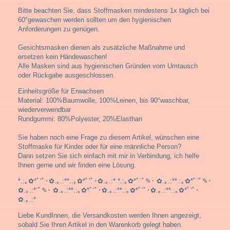
Bitte beachten Sie, dass Stoffmasken mindestens 1x täglich bei
60°gewaschen werden sollten um den hygienischen
Anforderungen zu genügen.
Gesichtsmasken dienen als zusätzliche Maßnahme und
ersetzen kein Händewaschen!
Alle Masken sind aus hygienischen Gründen vom Umtausch
oder Rückgabe ausgeschlossen.
Einheitsgröße für Erwachsen
Material: 100%Baumwolle, 100%Leinen, bis 90°waschbar,
wiederverwendbar
Rundgummi: 80%Polyester, 20%Elasthan
Sie haben noch eine Frage zu diesem Artikel, wünschen eine
Stoffmaske für Kinder oder für eine männliche Person?
Dann setzen Sie sich einfach mit mir in Verbindung, ich helfe
Ihnen gerne und wir finden eine Lösung.
*.:｡✿*ﾟ‘ﾟ･✿.｡.:**.:｡✿*ﾟ’ﾟ･✿.｡.:* *.:｡✿*ﾟ¨ﾟ✎･ ✿.｡.:**.:｡✿*ﾟ¨ﾟ✎･
✿.｡.:*¨ﾟ✎･ ✿.｡.:**.:｡✿*ﾟ‘ﾟ･✿.｡.:**.:｡✿*ﾟ‘ﾟ･✿.｡.:**.:｡✿*ﾟ‘ﾟ･
✿.｡.:*
Liebe KundInnen, die Versandkosten werden Ihnen angezeigt,
sobald Sie Ihren Artikel in den Warenkorb gelegt haben.