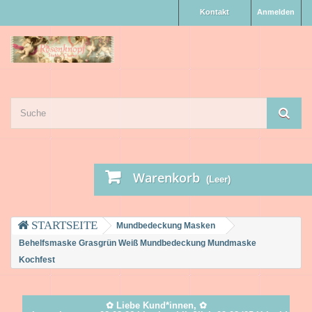
Kontakt
Anmelden
Warenkorb
(Leer)
Mundbedeckung Masken
Behelfsmaske Grasgrün Weiß Mundbedeckung Mundmaske
Kochfest
✿ Liebe Kund*innen, ✿