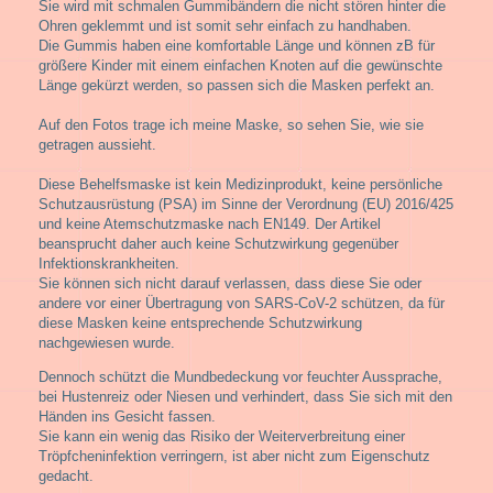
Sie wird mit schmalen Gummibändern die nicht stören hinter die
Ohren geklemmt und ist somit sehr einfach zu handhaben.
Die Gummis haben eine komfortable Länge und können zB für
größere Kinder mit einem einfachen Knoten auf die gewünschte
Länge gekürzt werden, so passen sich die Masken perfekt an.
Auf den Fotos trage ich meine Maske, so sehen Sie, wie sie
getragen aussieht.
Diese Behelfsmaske ist kein Medizinprodukt, keine persönliche
Schutzausrüstung (PSA) im Sinne der Verordnung (EU) 2016/425
und keine Atemschutzmaske nach EN149. Der Artikel
beansprucht daher auch keine Schutzwirkung gegenüber
Infektionskrankheiten.
Sie können sich nicht darauf verlassen, dass diese Sie oder
andere vor einer Übertragung von SARS-CoV-2 schützen, da für
diese Masken keine entsprechende Schutzwirkung
nachgewiesen wurde.
Dennoch schützt die Mundbedeckung vor feuchter Aussprache,
bei Hustenreiz oder Niesen und verhindert, dass Sie sich mit den
Händen ins Gesicht fassen.
Sie kann ein wenig das Risiko der Weiterverbreitung einer
Tröpfcheninfektion verringern, ist aber nicht zum Eigenschutz
gedacht.