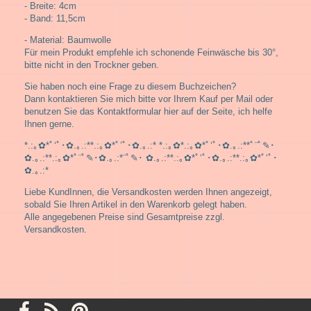
- Breite: 4cm
- Band: 11,5cm
- Material: Baumwolle
Für mein Produkt empfehle ich schonende Feinwäsche bis 30°,
bitte nicht in den Trockner geben.
Sie haben noch eine Frage zu diesem Buchzeichen?
Dann kontaktieren Sie mich bitte vor Ihrem Kauf per Mail oder
benutzen Sie das Kontaktformular hier auf der Seite, ich helfe
Ihnen gerne.
*.:｡✿*ﾟ‘ﾟ･✿.｡.:**.:｡✿*ﾟ’ﾟ･✿.｡.:* *.:｡✿*.:｡✿*ﾟ‘ﾟ･✿.｡.:**ﾟ¨ﾟ✎･
✿.｡.:**.:｡✿*ﾟ¨ﾟ✎･✿.｡.:*¨ﾟ✎･ ✿.｡.:**.:｡✿*ﾟ‘ﾟ･✿.｡.:**.:｡✿*ﾟ‘ﾟ･
✿.｡.:*
Liebe KundInnen, die Versandkosten werden Ihnen angezeigt,
sobald Sie Ihren Artikel in den Warenkorb gelegt haben.
Alle angegebenen Preise sind Gesamtpreise zzgl.
Versandkosten.