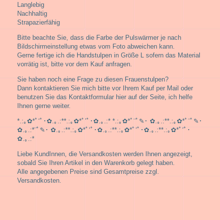
Langlebig
Nachhaltig
Strapazierfähig
Bitte beachte Sie, dass die Farbe der Pulswärmer je nach
Bildschirmeinstellung etwas vom Foto abweichen kann.
Gerne fertige ich die Handstulpen in Größe L sofern das Material
vorrätig ist, bitte vor dem Kauf anfragen.
Sie haben noch eine Frage zu diesen Frauenstulpen?
Dann kontaktieren Sie mich bitte vor Ihrem Kauf per Mail oder
benutzen Sie das Kontaktformular hier auf der Seite, ich helfe
Ihnen gerne weiter.
*.:｡✿*ﾟ‘ﾟ･✿.｡.:**.:｡✿*ﾟ’ﾟ･✿.｡.:* *.:｡✿*ﾟ¨ﾟ✎･ ✿.｡.:**.:｡✿*ﾟ¨ﾟ✎･
✿.｡.:*¨ﾟ✎･ ✿.｡.:**.:｡✿*ﾟ‘ﾟ･✿.｡.:**.:｡✿*ﾟ‘ﾟ･✿.｡.:**.:｡✿*ﾟ‘ﾟ･
✿.｡.:*
Liebe KundInnen, die Versandkosten werden Ihnen angezeigt,
sobald Sie Ihren Artikel in den Warenkorb gelegt haben.
Alle angegebenen Preise sind Gesamtpreise zzgl.
Versandkosten.