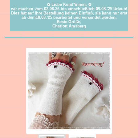
✿ Liebe Kund*innen, ✿
wir machen vom 02.08.26 bis einschließlich 09.08.'25 Urlaub!
Dies hat auf Ihre Bestellung keinen Einfluß, sie kann nur erst
ab dem18.08.'25 bearbeitet und versendet werden.
Beste Grüße,
Charlott Amsberg