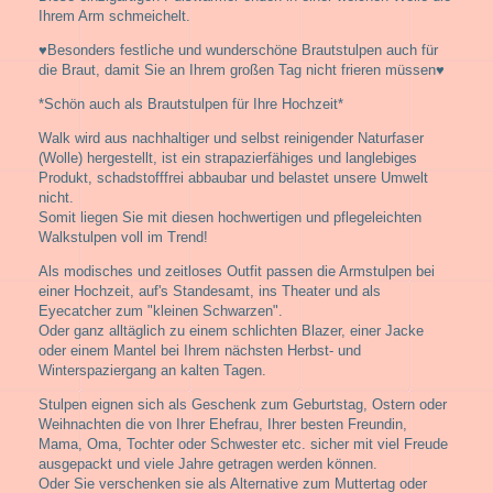
Ihrem Arm schmeichelt.
♥Besonders festliche und wunderschöne Brautstulpen auch für
die Braut, damit Sie an Ihrem großen Tag nicht frieren müssen♥
*Schön auch als Brautstulpen für Ihre Hochzeit*
Walk wird aus nachhaltiger und selbst reinigender Naturfaser
(Wolle) hergestellt, ist ein strapazierfähiges und langlebiges
Produkt, schadstofffrei abbaubar und belastet unsere Umwelt
nicht.
Somit liegen Sie mit diesen hochwertigen und pflegeleichten
Walkstulpen voll im Trend!
Als modisches und zeitloses Outfit passen die Armstulpen bei
einer Hochzeit, auf's Standesamt, ins Theater und als
Eyecatcher zum "kleinen Schwarzen".
Oder ganz alltäglich zu einem schlichten Blazer, einer Jacke
oder einem Mantel bei Ihrem nächsten Herbst- und
Winterspaziergang an kalten Tagen.
Stulpen eignen sich als Geschenk zum Geburtstag, Ostern oder
Weihnachten die von Ihrer Ehefrau, Ihrer besten Freundin,
Mama, Oma, Tochter oder Schwester etc. sicher mit viel Freude
ausgepackt und viele Jahre getragen werden können.
Oder Sie verschenken sie als Alternative zum Muttertag oder