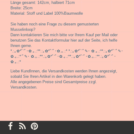
Länge gesamt: 142cm, halbiert 71cm
Breite: 25cm
Material: Stoff und Label 100%Baumwolle
Sie haben noch eine Frage zu diesem gemusterten
Musselinloop?
Dann kontaktieren Sie mich bitte vor Ihrem Kauf per Mail oder
benutzen Sie das Kontaktformular hier auf der Seite, ich helfe
Ihnen gerne.
*.:｡✿*ﾟ‘ﾟ･✿.｡.:**.:｡✿*ﾟ’ﾟ･✿.｡.:* *.:｡✿*ﾟ¨ﾟ✎･ ✿.｡.:**.:｡✿*ﾟ¨ﾟ✎･
✿.｡.:*¨ﾟ✎･ ✿.｡.:**.:｡✿*ﾟ‘ﾟ･✿.｡.:**.:｡✿*ﾟ‘ﾟ･✿.｡.:**.:｡✿*ﾟ‘ﾟ･
✿.｡.:*
Liebe KundInnen, die Versandkosten werden Ihnen angezeigt,
sobald Sie Ihren Artikel in den Warenkorb gelegt haben.
Alle angegebenen Preise sind Gesamtpreise zzgl.
Versandkosten.