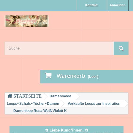
Kontakt
Anmelden
Warenkorb
(Leer)
Damenmode
Loops~Schals~Tücher~Damen
Verkaufte Loops zur Inspiration
Damenloop Rosa Weiß Violett K
✿ Liebe Kund*innen, ✿