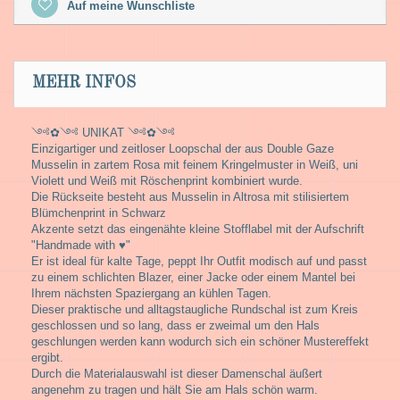
Auf meine Wunschliste
MEHR INFOS
༺✿༺ UNIKAT ༺✿༺
Einzigartiger und zeitloser Loopschal der aus Double Gaze
Musselin in zartem Rosa mit feinem Kringelmuster in Weiß, uni
Violett und Weiß mit Röschenprint kombiniert wurde.
Die Rückseite besteht aus Musselin in Altrosa mit stilisiertem
Blümchenprint in Schwarz
Akzente setzt das eingenähte kleine Stofflabel mit der Aufschrift
"Handmade with ♥"
Er ist ideal für kalte Tage, peppt Ihr Outfit modisch auf und passt
zu einem schlichten Blazer, einer Jacke oder einem Mantel bei
Ihrem nächsten Spaziergang an kühlen Tagen.
Dieser praktische und alltagstaugliche Rundschal ist zum Kreis
geschlossen und so lang, dass er zweimal um den Hals
geschlungen werden kann wodurch sich ein schöner Mustereffekt
ergibt.
Durch die Materialauswahl ist dieser Damenschal äußert
angenehm zu tragen und hält Sie am Hals schön warm.