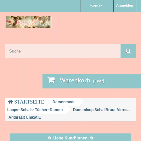
Kontakt
Anmelden
Warenkorb
(Leer)
Damenmode
Loops~Schals~Tücher~Damen
Damenloop Schal Braut Altrosa
Anthrazit Unikat E
✿ Liebe Kund*innen, ✿