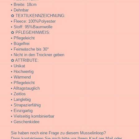
• Breite: 18cm
• Dehnbar
✿ TEXTILKENNZEICHNUNG:
• Fleece: 100%Polyester
• Stoff: 95%Baumwolle
✿ PFLEGEHINWEIS:
• Pflegeleicht
• Bügelfrei
• Feinwäsche bis 30°
• Nicht in den Trockner geben
✿ ATTRIBUTE:
• Unikat
• Hochwertig
• Wärmend
• Pflegeleicht
• Alltagstauglich
• Zeitlos
• Langlebig
• Strapazierfähig
• Einzigartig
• Vielseitig kombinierbar
• Geschenkidee
Sie haben noch eine Frage zu diesem Musselinloop?
Dann kontaktieren Sie mich bitte vor Ihrem Kauf per Mail oder