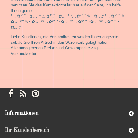
benutzen Sie das Kontaktformular hier auf der Seite, ich helfe
Ihnen gerne.
*.:｡✿*ﾟ‘ﾟ･✿.｡.:**.:｡✿*ﾟ’ﾟ･✿.｡.:* *.:｡✿*ﾟ¨ﾟ✎･ ✿.｡.:**.:｡✿*ﾟ¨ﾟ✎･
✿.｡.:*¨ﾟ✎･ ✿.｡.:**.:｡✿*ﾟ‘ﾟ･✿.｡.:**.:｡✿*ﾟ‘ﾟ･✿.｡.:**.:｡✿*ﾟ‘ﾟ･
✿.｡.:*
Liebe KundInnen, die Versandkosten werden Ihnen angezeigt,
sobald Sie Ihren Artikel in den Warenkorb gelegt haben.
Alle angegebenen Preise sind Gesamtpreise zzgl.
Versandkosten.
Informationen
Ihr Kundenbereich