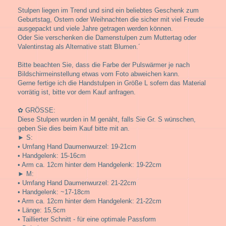
Stulpen liegen im Trend und sind ein beliebtes Geschenk zum
Geburtstag, Ostern oder Weihnachten die sicher mit viel Freude
ausgepackt und viele Jahre getragen werden können.
Oder Sie verschenken die Damenstulpen zum Muttertag oder
Valentinstag als Alternative statt Blumen.´
Bitte beachten Sie, dass die Farbe der Pulswärmer je nach
Bildschirmeinstellung etwas vom Foto abweichen kann.
Gerne fertige ich die Handstulpen in Größe L sofern das Material
vorrätig ist, bitte vor dem Kauf anfragen.
✿ GRÖSSE:
Diese Stulpen wurden in M genäht, falls Sie Gr. S wünschen,
geben Sie dies beim Kauf bitte mit an.
► S:
• Umfang Hand Daumenwurzel: 19-21cm
• Handgelenk: 15-16cm
• Arm ca. 12cm hinter dem Handgelenk: 19-22cm
► M:
• Umfang Hand Daumenwurzel: 21-22cm
• Handgelenk: ~17-18cm
• Arm ca. 12cm hinter dem Handgelenk: 21-22cm
• Länge: 15,5cm
• Taillierter Schnitt - für eine optimale Passform