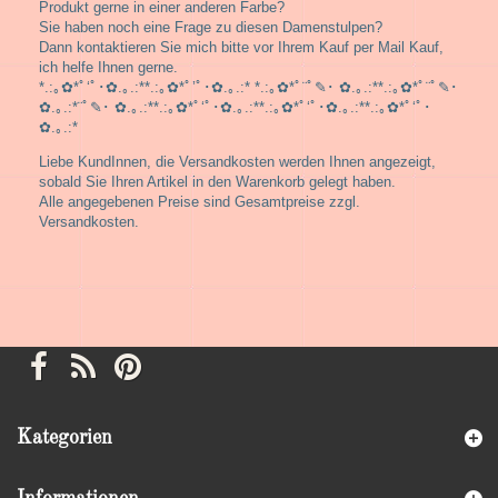
Produkt gerne in einer anderen Farbe?
Sie haben noch eine Frage zu diesen Damenstulpen?
Dann kontaktieren Sie mich bitte vor Ihrem Kauf per Mail Kauf,
ich helfe Ihnen gerne.
*.:｡✿*ﾟ‘ﾟ･✿.｡.:**.:｡✿*ﾟ’ﾟ･✿.｡.:* *.:｡✿*ﾟ¨ﾟ✎･ ✿.｡.:**.:｡✿*ﾟ¨ﾟ✎･
✿.｡.:*¨ﾟ✎･ ✿.｡.:**.:｡✿*ﾟ‘ﾟ･✿.｡.:**.:｡✿*ﾟ‘ﾟ･✿.｡.:**.:｡✿*ﾟ‘ﾟ･
✿.｡.:*
Liebe KundInnen, die Versandkosten werden Ihnen angezeigt,
sobald Sie Ihren Artikel in den Warenkorb gelegt haben.
Alle angegebenen Preise sind Gesamtpreise zzgl.
Versandkosten.
Kategorien