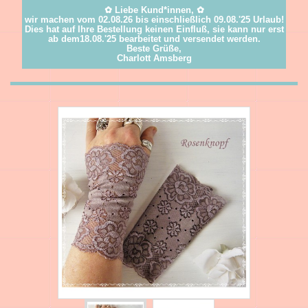
✿ Liebe Kund*innen, ✿
wir machen vom 02.08.26 bis einschließlich 09.08.'25 Urlaub!
Dies hat auf Ihre Bestellung keinen Einfluß, sie kann nur erst
ab dem18.08.'25 bearbeitet und versendet werden.
Beste Grüße,
Charlott Amsberg