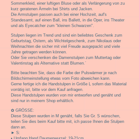
Sommerkleid, einer luftigen Bluse oder als Verlängerung von zu
kurz geratenen Ärmeln bei Shirts und Jacken.
Die Armstulpen passen auch bei einer Hochzeit, auf's
Standesamt, auf einen Ball, ins Ballett, in die Oper, ins Theater
und als Eyecatcher zum "kleinen Schwarzen".
Stulpen liegen im Trend und sind ein beliebtes Geschenk zum
Geburtstag, Ostern, als Wichtelgeschenk, zum Nikolaus oder
Weihnachten die sicher mit viel Freude ausgepackt und viele
Jahre getragen werden können.
Oder Sie verschenken die Damenstulpen zum Muttertag oder
Valentinstag als Alternative statt Blumen.´
Bitte beachten Sie, dass die Farbe der Pulswärmer je nach
Bildschirmeinstellung etwas vom Foto abweichen kann.
Gerne fertige ich die Handstulpen in Größe L sofern das Material
vorrätig ist, bitte vor dem Kauf anfragen.
Diese Handstulpen wurden von mir entworfen und genäht und
sind nur in meinem Shop erhältlich.
✿ GRÖSSE:
Diese Stulpen wurden in M genäht, falls Sie Gr. S wünschen,
teilen Sie dies beim Kauf bitte mit, ich passe Ihnen die Stulpen
dann an.
► S:
• Umfang Hand Daumenwurzel: 19-21cm