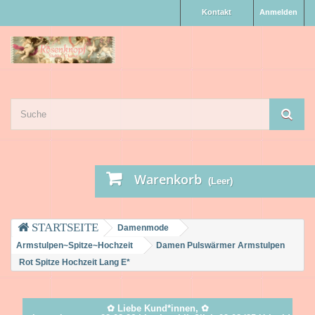
Kontakt
Anmelden
Warenkorb
(Leer)
Damenmode
Armstulpen~Spitze~Hochzeit
Damen Pulswärmer Armstulpen
Rot Spitze Hochzeit Lang E*
✿ Liebe Kund*innen, ✿