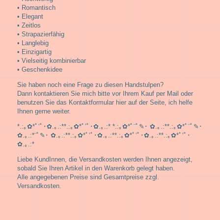
• Romantisch
• Elegant
• Zeitlos
• Strapazierfähig
• Langlebig
• Einzigartig
• Vielseitig kombinierbar
• Geschenkidee
Sie haben noch eine Frage zu diesen Handstulpen?
Dann kontaktieren Sie mich bitte vor Ihrem Kauf per Mail oder
benutzen Sie das Kontaktformular hier auf der Seite, ich helfe
Ihnen gerne weiter.
*.:｡✿*ﾟ‘ﾟ･✿.｡.:**.:｡✿*ﾟ’ﾟ･✿.｡.:* *.:｡✿*ﾟ¨ﾟ✎･ ✿.｡.:**.:｡✿*ﾟ¨ﾟ✎･
✿.｡.:*¨ﾟ✎･ ✿.｡.:**.:｡✿*ﾟ‘ﾟ･✿.｡.:**.:｡✿*ﾟ‘ﾟ･✿.｡.:**.:｡✿*ﾟ‘ﾟ･
✿.｡.:*
Liebe KundInnen, die Versandkosten werden Ihnen angezeigt,
sobald Sie Ihren Artikel in den Warenkorb gelegt haben.
Alle angegebenen Preise sind Gesamtpreise zzgl.
Versandkosten.