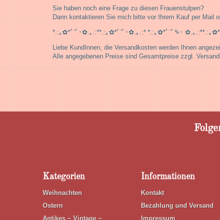
Sie haben noch eine Frage zu diesen Frauenstulpen?
Dann kontaktieren Sie mich bitte vor Ihrem Kauf per Mail od
*.:｡✿*ﾟ‘ﾟ･✿.｡.:**.:｡✿*ﾟ’ﾟ･✿.｡.:* *.:｡✿*ﾟ¨ﾟ✎･ ✿.｡.:**.:｡✿
Liebe KundInnen, die Versandkosten werden Ihnen angezeigt
Alle angegebenen Preise sind Gesamtpreise zzgl. Versand
Folge
Kategorien
Informationen
Weihnachten
Kontakt
Ostern
Bezahlung und Versand
Antikes ~ Vintage ~
Impressum