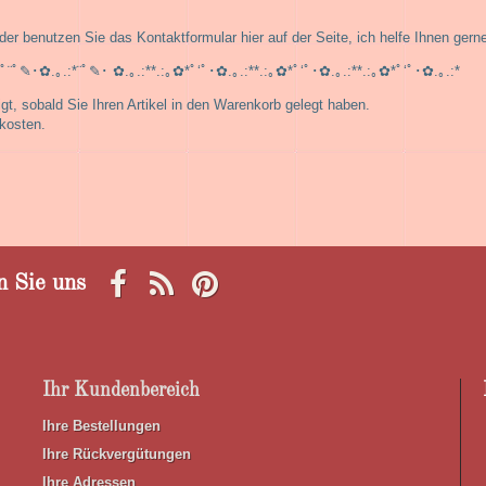
er benutzen Sie das Kontaktformular hier auf der Seite, ich helfe Ihnen gerne
*ﾟ¨ﾟ✎･✿.｡.:*¨ﾟ✎･ ✿.｡.:**.:｡✿*ﾟ‘ﾟ･✿.｡.:**.:｡✿*ﾟ‘ﾟ･✿.｡.:**.:｡✿*ﾟ‘ﾟ･✿.｡.:*
, sobald Sie Ihren Artikel in den Warenkorb gelegt haben.
kosten.
n Sie uns
Ihr Kundenbereich
Ihre Bestellungen
Ihre Rückvergütungen
Ihre Adressen