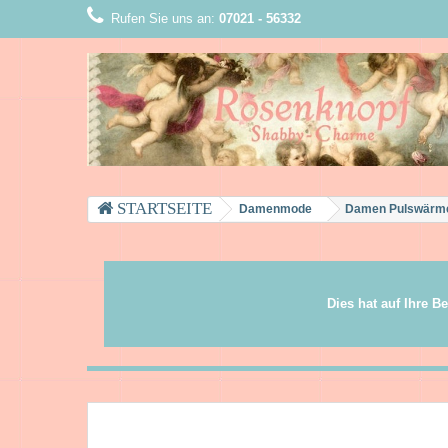
Rufen Sie uns an:
07021 - 56332
Damenmode
Damen Pulswärmer
Dies hat auf Ihre B