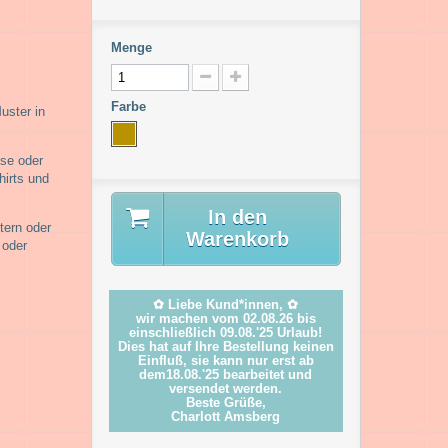
Menge
Farbe
uster in
se oder
hirts und
In den
tern oder
Warenkorb
 oder
✿ Liebe Kund*innen, ✿
wir machen vom 02.08.26 bis
einschließlich 09.08.'25 Urlaub!
Dies hat auf Ihre Bestellung keinen
Einfluß, sie kann nur erst ab
dem18.08.'25 bearbeitet und
versendet werden.
Beste Grüße,
Charlott Amsberg