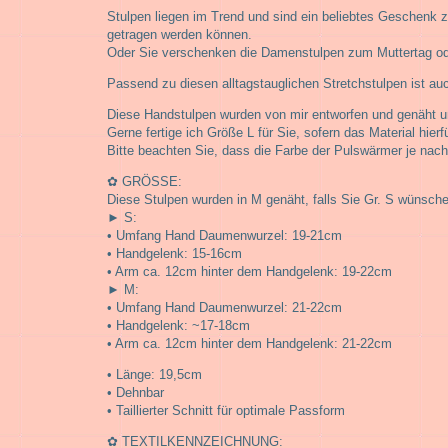
Stulpen liegen im Trend und sind ein beliebtes Geschenk 
getragen werden können.
Oder Sie verschenken die Damenstulpen zum Muttertag oder
Passend zu diesen alltagstauglichen Stretchstulpen ist au
Diese Handstulpen wurden von mir entworfen und genäht un
Gerne fertige ich Größe L für Sie, sofern das Material hierfü
Bitte beachten Sie, dass die Farbe der Pulswärmer je nac
✿ GRÖSSE:
Diese Stulpen wurden in M genäht, falls Sie Gr. S wünschen
► S:
• Umfang Hand Daumenwurzel: 19-21cm
• Handgelenk: 15-16cm
• Arm ca. 12cm hinter dem Handgelenk: 19-22cm
► M:
• Umfang Hand Daumenwurzel: 21-22cm
• Handgelenk: ~17-18cm
• Arm ca. 12cm hinter dem Handgelenk: 21-22cm
• Länge: 19,5cm
• Dehnbar
• Taillierter Schnitt für optimale Passform
✿ TEXTILKENNZEICHNUNG: