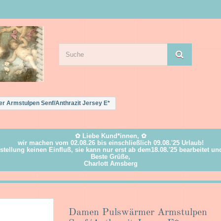
 Armstulpen Senf/Anthrazit Jersey E*
✿ Liebe Kund*innen, ✿
wir machen vom 02.08.26 bis einschließlich 09.08.'25 Urlaub!
estellung keinen Einfluß, sie kann nur erst ab dem18.08.'25 bearbeitet u
Beste Grüße,
Charlott Amsberg
Damen Pulswärmer Armstulpen