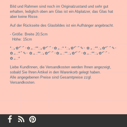
Bild und Rahmen sind noch im Originalzustand und sehr gut
erhalten, lediglich oben am Glas ist ein Abplatzer, das Glas hat
aber keine Risse.
Auf der Rückseite des Glasbildes ist ein Aufhänger angebracht.
- Größe: Breite 20,5cm
Höhe: 15cm
*.:｡✿*ﾟ‘ﾟ･✿.｡.:**.:｡✿*ﾟ’ﾟ･✿.｡.:* *.:｡✿*ﾟ¨ﾟ✎･ ✿.｡.:**.:｡✿*ﾟ¨ﾟ✎･
✿.｡.:*¨ﾟ✎･ ✿.｡.:**.:｡✿*ﾟ‘ﾟ･✿.｡.:**.:｡✿*ﾟ‘ﾟ･✿.｡.:**.:｡✿*ﾟ‘ﾟ･
✿.｡.:*
Liebe KundInnen, die Versandkosten werden Ihnen angezeigt,
sobald Sie Ihren Artikel in den Warenkorb gelegt haben.
Alle angegebenen Preise sind Gesamtpreise zzgl.
Versandkosten.