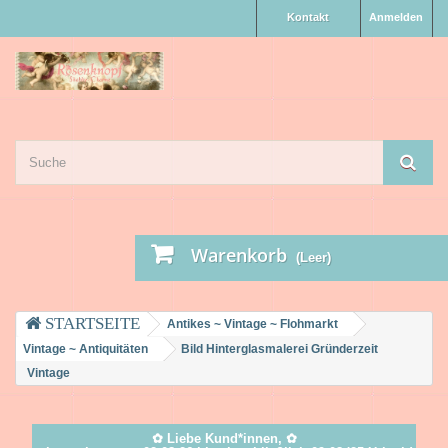
Kontakt
Anmelden
Warenkorb
(Leer)
Antikes ~ Vintage ~ Flohmarkt
Vintage ~ Antiquitäten
Bild Hinterglasmalerei Gründerzeit
Vintage
✿ Liebe Kund*innen, ✿